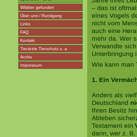
Jahre ihres Le
– das ist oftma
Wildtier gefunden
eines Vogels de
Über uns / Rundgang
nicht vom Mens
Links
auch eine Hera
FAQ
mehr da. Wer s
Kontakt
Verwandte sich 
Tierärzte Tierschutz u. a.
Unterbringung 
Archiv
Wie kann man T
Impressum
1. Ein Vermäc
Anders als viel
Deutschland
ni
Ihren Besitz hi
Ableben sicherz
Testament ein
darin, wer z. B