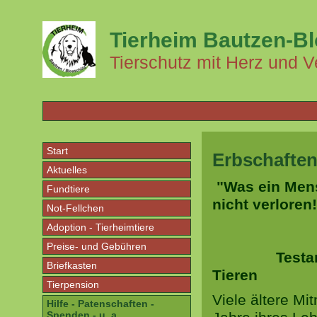
Tierheim Bautzen-B
Tierschutz mit Herz und V
Start
Erbschafte
Aktuelles
"Was ein Mens
Fundtiere
nicht verloren
Not-Fellchen
(Alber
Adoption - Tierheimtiere
Preise- und Gebühren
Testament - 
Briefkasten
Tieren
Tierpension
Viele ältere Mi
Hilfe - Patenschaften -
Spenden - u. a.