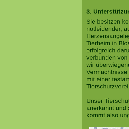
3. Unterstützu
Sie besitzen k
notleidender, a
Herzensangeleg
Tierheim in Blo
erfolgreich da
verbunden von
wir überwiegen
Vermächtnisse 
mit einer test
Tierschutzverei
Unser Tierschut
anerkannt und s
kommt also ung