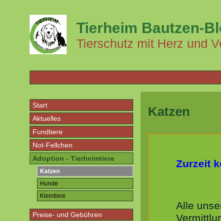
Tierheim Bautzen-B
Tierschutz mit Herz und V
Start
Katzen
Aktuelles
Fundtiere
Not-Fellchen
Adoption - Tierheimtiere
Zurzeit k
Katzen
Hunde
Kleintiere
Alle unse
Preise- und Gebühren
Vermittlu