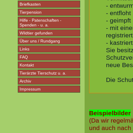
Briefkasten
- entwurm
- entfloht
Tierpension
- geimpft
Hilfe - Patenschaften -
Spenden - u. a.
- mit ein
Wildtier gefunden
registriert
Über uns / Rundgang
- kastriert
Links
Sie besi
Schutzver
FAQ
neue Besi
Kontakt
Tierärzte Tierschutz u. a.
Die Schut
Archiv
Impressum
Beispielbilder
(Da wir regel
und auch nach