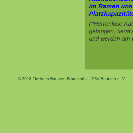
im Ramen unse
Platzkapazität
(*Herrenlose Kat
gefangen, tierär
und werden am He
© 2018 Tierheim Bautzen-Bloaschütz - TSV Bautzen e. V.