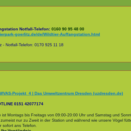
ngstation Notfall-Telefon:
0160 90 95 48 00
ierpark-goerlitz.de/de/Wildtier-Auffangstation.html
tz - Notfall-Telefon: 0170 925 11 18
WVAS-Projekt_4 | Das Umweltzentrum Dresden (uzdresden.de)
OTLINE 0151 42077174
e ist Montags bis Freitags von 09:00-20:00 Uhr und Samstag und Sonn
zumeist nur zu Zweit in der Station und während wie unsere Vögel fütt
r sofort ans Telefon.
 Ihr Verständnis