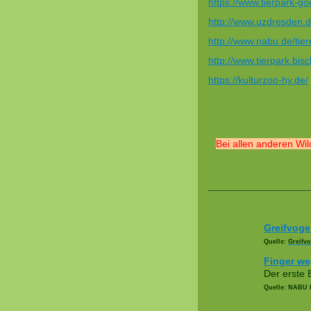
https://www.tierpark-goe
http://www.uzdresden.d
http://www.nabu.de/tie
http://www.tierpark.bis
https://kulturzoo-hy.de/
Bei allen anderen Wil
Greifvoge
Quelle:
Greifvo
Finger w
Der erste 
Quelle: NABU 