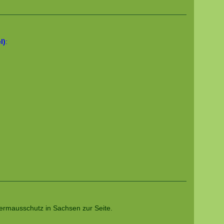
l)
:
rmausschutz in Sachsen zur Seite.