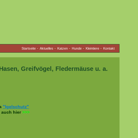
Startseite
Aktuelles
Katzen
Hunde
Kleintiere
Kontakt
Hasen, Greifvögel, Fledermäuse u. a.
ma
"Igelschutz"
e auch hier
>>>