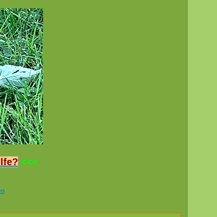
lfe?
<<<
en