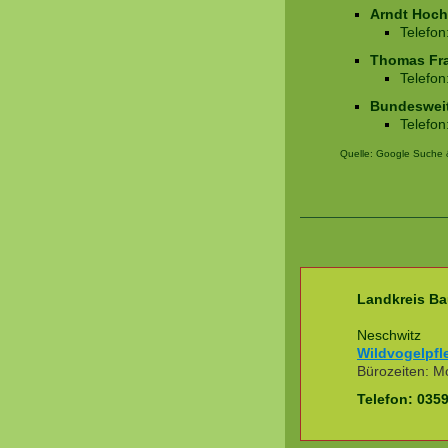
Arndt Hoch
Telefo
Thomas Fr
Telefo
Bundesweit
Telefo
Quelle: Google Suche
Landkreis Ba
Neschwitz
Wildvogelpfl
Bürozeiten: Mo
Telefon: 035