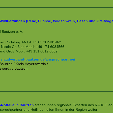
Wildtierfunden (Rehe, Füchse, Wildschwein, Hasen und Greifvöge
 Bautzen e. V.
ranz Schilling. Mobil: +49 178 2401462
er Nicole Geißler. Mobil: +49 174 6084566
and Groß Mobil: +49 151 6812 6862
eisjagdverband-bautzen.de/ansprechpartner/
Bautzen / Kreis Hoyerswerda /
rswerda / Bautzen
Notfälle in Bautzen
stehen Ihnen regionale Experten des NABU Flede
sprechpartner und Hotlines helfen Ihnen in der Region weiter: