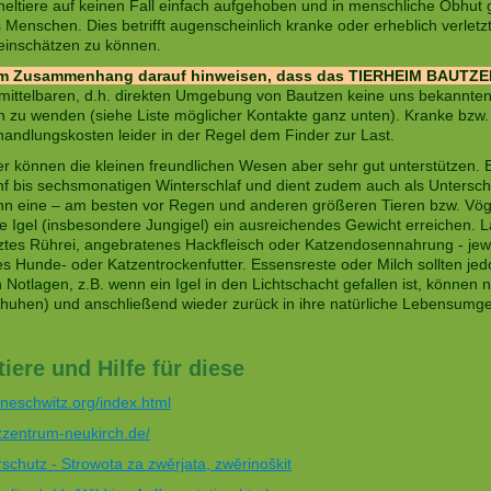
acheltiere auf keinen Fall einfach aufgehoben und in menschliche Obhu
es Menschen. Dies betrifft augenscheinlich kranke oder erheblich verlet
 einschätzen zu können.
em Zusammenhang darauf hinweisen, dass das TIERHEIM BAUTZE
nmittelbaren, d.h. direkten Umgebung von Bautzen keine uns bekannten I
n zu wenden (siehe Liste möglicher Kontakte ganz unten). Kranke bzw. v
ehandlungskosten leider in der Regel dem Finder zur Last.
er können die kleinen freundlichen Wesen aber sehr gut unterstützen.
f bis sechsmonatigen Winterschlaf und dient zudem auch als Unterschlup
n eine – am besten vor Regen und anderen größeren Tieren bzw. Vögel
die Igel (insbesondere Jungigel) ein ausreichendes Gewicht erreichen. 
es Rührei, angebratenes Hackfleisch oder Katzendosennahrung - jeweil
 Hunde- oder Katzentrockenfutter. Essensreste oder Milch sollten jedo
 Notlagen, z.B. wenn ein Igel in den Lichtschacht gefallen ist, können n
chuhen) und anschließend wieder zurück in ihre natürliche Lebensumg
tiere und Hilfe für diese
-neschwitz.org/index.html
zzentrum-neukirch.de/
schutz - Strowota za zwěrjata, zwěrinoškit