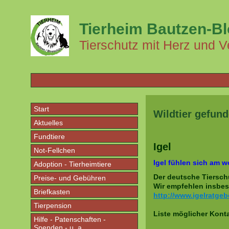
Tierheim Bautzen-B
Tierschutz mit Herz und V
Start
Wildtier gefun
Aktuelles
Fundtiere
Igel
Not-Fellchen
Igel fühlen sich am wo
Adoption - Tierheimtiere
Der deutsche Tiersch
Preise- und Gebühren
Wir empfehlen insbes
Briefkasten
http://www.igelratgeb
Tierpension
Liste möglicher Konta
Hilfe - Patenschaften -
Spenden - u. a.