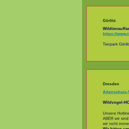
Görlitz
Wildtierauffa
https://www.t
Tierpark Görli
Dresden
Artenschutz-
Wildvogel-H
Unsere Hotlin
ABER wir sind 
wir nicht imme
Wir bitten um