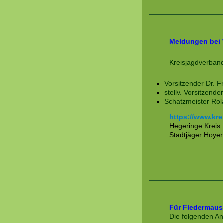
Meldungen bei 
Kreisjagdverband
Vorsitzender Dr. F
stellv. Vorsitzend
Schatzmeister Rol
https://www.kr
Hegeringe Kreis 
Stadtjäger Hoye
Für Fledermaus-
Die folgenden An