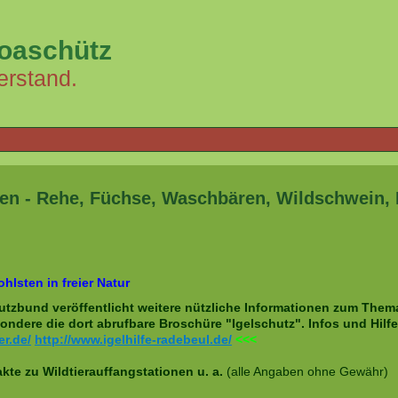
loaschütz
erstand.
den - Rehe, Füchse, Waschbären, Wildschwein, 
hlsten in freier Natur
utzbund veröffentlicht weitere nützliche Informationen zum The
ondere die dort abrufbare Broschüre "Igelschutz".
Infos und Hilf
er.de/
http://www.igelhilfe-radebeul.de/
<<<
kte zu Wildtierauffangstationen u. a.
(alle Angaben ohne Gewähr)