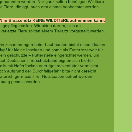
t genommen werden. Nur ganz selten benötigen Wildtiere
zte Tiere, die ggf. auch erst einmal beobachtet werden
N in Bloaschütz KEINE WILDTIERE aufnehmen kann.
gelpflegestellen. Wir bitten darum, sich an
erletzte Tiere sollten einem Tierarzt vorgestellt werden.
 Ein zusammengerechter Laubhaufen bietet einen idealen
f für kleine Insekten und somit als Futterreservoir für
n geschützte – Futterstelle eingerichtet werden, um
Laut Deutschem Tierschutzbund eignen sich hierfür
s mit Haferflocken oder Igeltrockenfutter vermischt –
ch aufgrund der Durchfallgefahr bitte nicht gereicht
atürlich gern aus ihrer Notsituation befreit werden
ebung gesetzt werden.