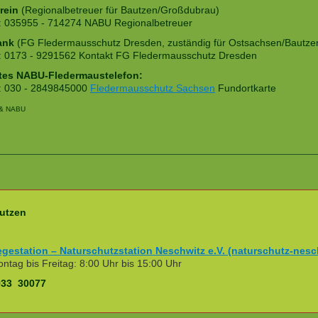
rein
(Regionalbetreuer für Bautzen/Großdubrau)
n: 035955 - 714274 NABU Regionalbetreuer
ank
(FG Fledermausschutz Dresden, zuständig für Ostsachsen/Bautze
n: 0173 - 9291562 Kontakt FG Fledermausschutz Dresden
es NABU-Fledermaustelefon:
n: 030 - 2849845000
Fledermausschutz Sachsen
Fundortkarte
 & NABU
utzen
egestation – Naturschutzstation Neschwitz e.V. (naturschutz-nesc
ntag bis Freitag: 8:00 Uhr bis 15:00 Uhr
933 30077