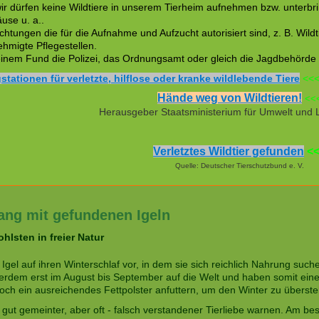
 wir dürfen keine Wildtiere in unserem Tierheim aufnehmen bzw. unterb
use u. a..
ichtungen die für die Aufnahme und Aufzucht autorisiert sind, z. B. Wild
hmigte Pflegestellen.
einem Fund die Polizei, das Ordnungsamt oder gleich die Jagdbehörde 
stationen für verletzte, hilflose oder kranke wildlebende Tiere
<<
Hände weg von Wildtieren!
<<
Herausgeber Staatsministerium für Umwelt und L
Verletztes Wildtier gefunden
<<
Quelle: Deutscher Tierschutzbund e. V.
ng mit gefundenen Igeln
hlsten in freier Natur
 Igel auf ihren Winterschlaf vor, in dem sie sich reichlich Nahrung suc
dem erst im August bis September auf die Welt und haben somit eine r
och ein ausreichendes Fettpolster anfuttern, um den Winter zu überst
gut gemeinter, aber oft - falsch verstandener Tierliebe warnen. Am bes