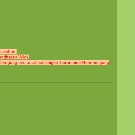
zuziehen!
jagdbaren Wild).
terbringung und auch bei einigen Tieren eine Genehmigung