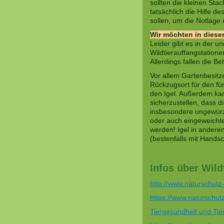
sollten die kleinen St
tatsächlich die Hilfe d
sollen, um die Notlage
Wir möchten in dies
Leider gibt es in der u
Wildtierauffangstatione
Allerdings fallen die B
Vor allem Gartenbesitz
Rückzugsort für den fün
den Igel. Außerdem kan
sicherzustellen, dass 
insbesondere ungewürzt
oder auch eingeweichtes
werden! Igel in anderen
(bestenfalls mit Hands
Infos über Wild
http://www.naturschutz
https://www.naturschut
Tiergesundheit und Tier