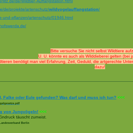
rlitz.de/de/Wildtier-Auffangstation.html
e/de/projekte/artenschutz/
wildvogelauffangstation
/
re-und-pflanzen/artenschutz/01946.html
chofswerda.de/
Bitte versuche Sie nicht selbst Wildtiere auf
U. U. könnte es auch als Wilddieberei gelten (bei 
dtieren benötigt man viel Erfahrung, Zeit, Geduld, die artgerechte Un
dazu!
l, Falke oder Eule gefunden? Was darf und muss ich tun?
<<<
gelgesetze.pdf
eg von Jungvögeln!
<<<
Eindruck täuscht zumeist.
Landesverband Berlin