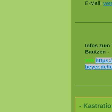
E-Mail:
vet
Infos zum 
Bautzen -
>>>
https:
beyer.de/l
- Kastrati