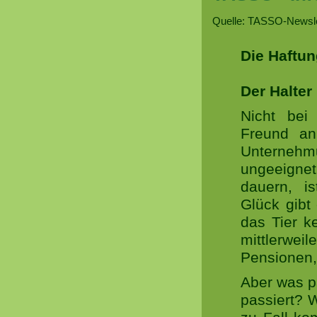
Quelle: TASSO-Newsle
Die Haftun
Der Halter
Nicht bei
Freund an
Unternehm
ungeeigne
dauern, i
Glück gibt
das Tier k
mittlerwei
Pensionen,
Aber was pa
passiert? 