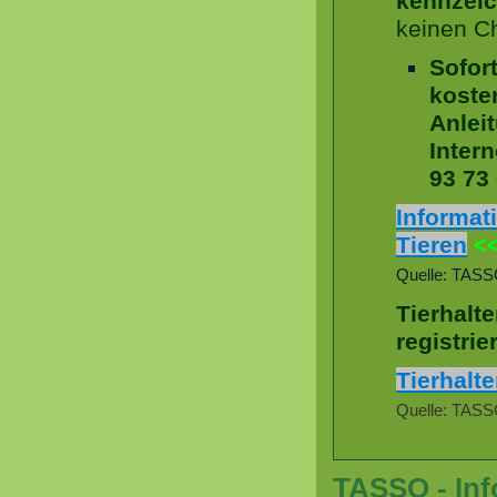
kennzei
keinen Ch
Sofor
kosten
Anlei
Intern
93 73 
Informat
Tieren
<
Quelle: TAS
Tierhalt
registrie
Tierhalt
Quelle: TAS
TASSO - Inf