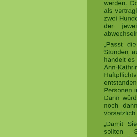
werden. D
als vertrag
zwei Hunde
der jewe
abwechsel
„Passt die
Stunden au
handelt es 
Ann-Kathri
Haftpflich
entstanden
Personen i
Dann würd
noch dann
vorsätzlich
„Damit Sie
sollten 