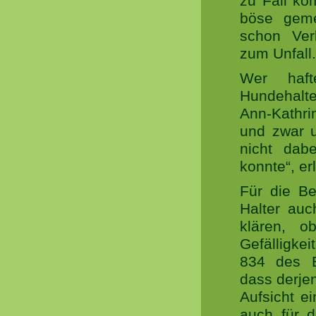
zu Fall ko
böse geme
schon Ver
zum Unfall.
Wer haft
Hundehalte
Ann-Kathri
und zwar u
nicht dab
konnte“, erl
Für die Be
Halter auc
klären, 
Gefälligkei
834 des B
dass derje
Aufsicht e
auch für d