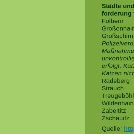
Städte und
forderung 
Folbern
Großenhai
Großschir
Polizeiver
Maßnahmen 
unkontroll
erfolgt. Ka
Katzen nich
Radeberg
Strauch
Treugeböh
Wildenhain
Zabeltitz
Zschauitz
Quelle:
htt