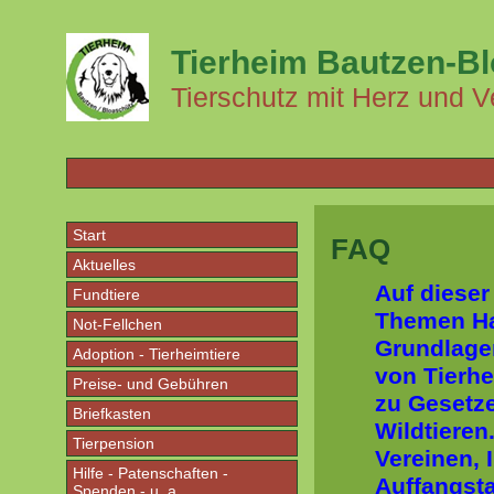
Tierheim Bautzen-B
Tierschutz mit Herz und V
Start
FAQ
Aktuelles
Auf dieser
Fundtiere
Themen Ha
Not-Fellchen
Grundlagen
Adoption - Tierheimtiere
von Tierhe
Preise- und Gebühren
zu Gesetz
Briefkasten
Wildtieren
Tierpension
Vereinen, 
Hilfe - Patenschaften -
Auffangsta
Spenden - u. a.