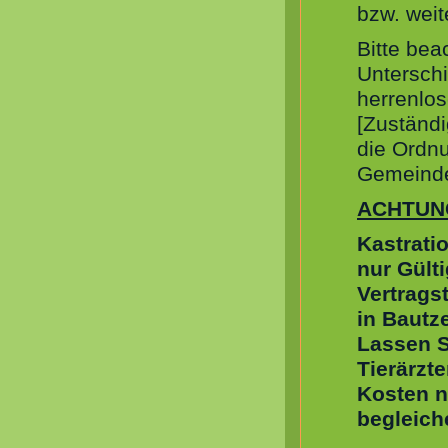
bzw. wei
Bitte bea
Untersch
herrenlos
[Zuständi
die Ordn
Gemeinde
ACHTUN
Kastrati
nur Gült
Vertragst
in Bautz
Lassen S
Tierärzt
Kosten n
begleich