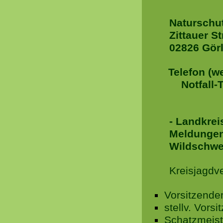
Naturschut
Zittauer St
02826 Görl
Telefon (w
Notfall-
- Landkrei
Meldungen 
Wildschwe
Kreisjagdv
Vorsitzender
stellv. Vors
Schatzmeist