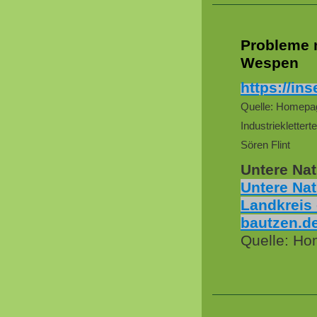
Probleme m
Wespen
https://in
Quelle: Homepa
Industrieklettert
Sören Flint
Untere Na
Untere Nat
Landkreis 
bautzen.d
Quelle: H