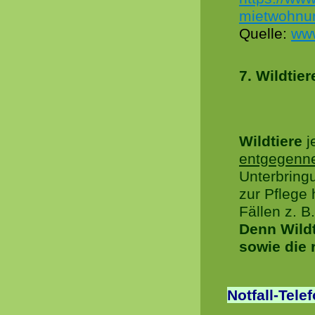
mietwohnu
Quelle:
www
7. Wildtie
Wildtiere
j
entgegenn
Unterbring
zur Pflege 
Fällen z. B
Denn Wildt
sowie die 
Notfall-Tele