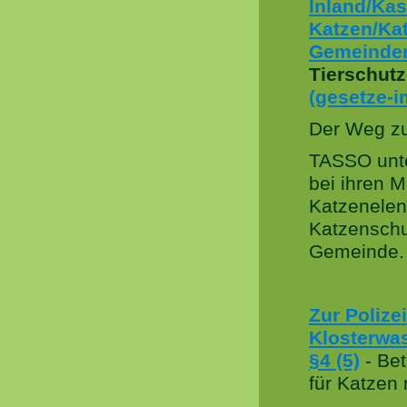
Inland/Kas
Katzen/Ka
Gemeinde
Tierschut
(gesetze-i
Der Weg z
TASSO unte
bei ihren
Katzenelend
Katzenschu
Gemeinde.
Zur Poliz
Klosterwa
§4 (5)
- Bet
für Katzen 