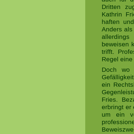
Dritten zu
Kathrin Fr
haften un
Anders als
allerding
beweisen k
trifft. Pr
Regel eine 
Doch wo b
Gefälligkei
ein Rechts
Gegenleist
Fries. Bez
erbringt er
um ein ver
profession
Beweiszwe