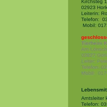
Kirchsteg 
02923 Hor
Leiterin: R
Telefon: 0
Mobil: 01
geschloss
Tierheim 
Am Lönsch
02827 Görl
Leiter: Pet
Telefon: 0
Mobil: 01
Lebensmit
Amtsleiter
Telefon: 0