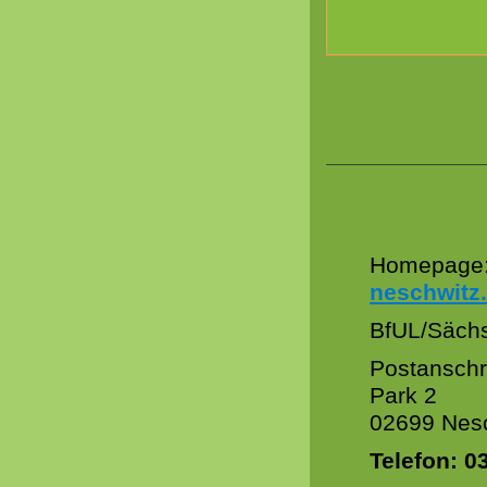
Homepage
neschwitz
BfUL/Säch
Postanschri
Park 2
02699 Nes
Telefon:
0