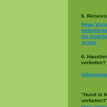
5. Reisevo
Neue Vorsc
Heimtierpä
die innerh
reisen
6.
Haustie
verboten?
Informiere
"Hund in M
verboten?
https://ww