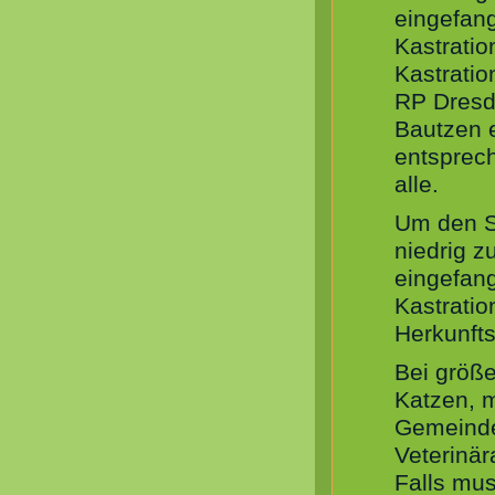
eingefan
Kastratio
Kastratio
RP Dresd
Bautzen e
entsprech
alle.
Um den S
niedrig z
eingefan
Kastrati
Herkunfts
Bei größe
Katzen, m
Gemeinde
Veterinä
Falls mu