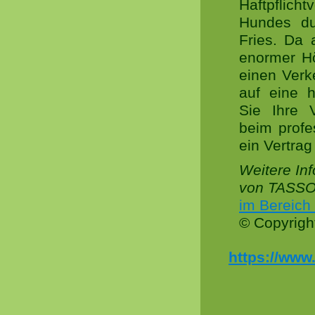
Haftpflich
Hundes dur
Fries. Da 
enormer Hö
einen Verke
auf eine 
Sie Ihre 
beim profe
ein Vertrag
Weitere In
von TASS
im Bereich 
© Copyrigh
https://www