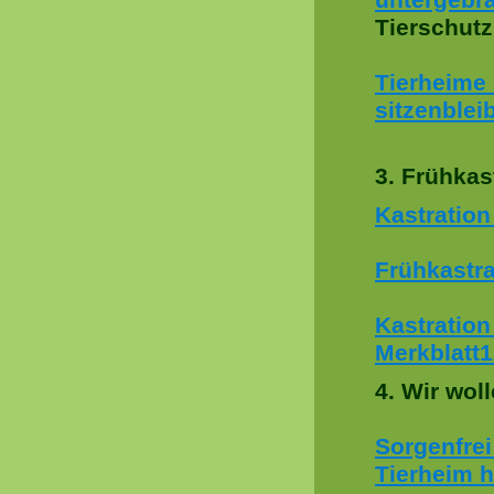
Tierschut
Tierheime 
sitzenblei
3. Frühkas
Kastration
Frühkastra
Kastratio
Merkblatt
4. Wir wol
Sorgenfrei
Tierheim 