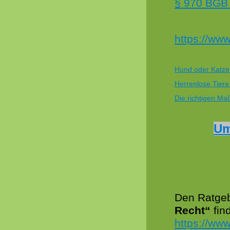
§ 970 BGB 
https://www
Hund oder Katze
Herrenlose Tiere
Die richtigen Ma
Um
Den Ratge
Recht“
find
https://www