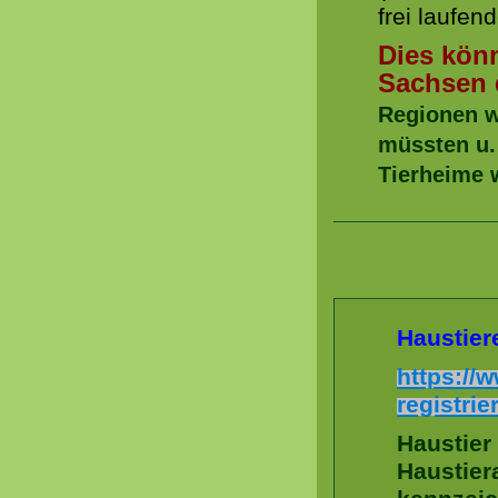
frei laufen
Dies kön
Sachsen 
Regionen w
müssten u.
Tierheime w
Haustier
https://w
registrie
Haustier
Haustier