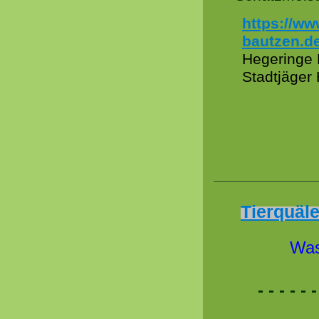
https://ww
bautzen.d
Hegeringe 
Stadtjäger
Tierquäle
Was
- - - - - -