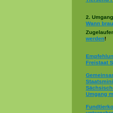
2. Umgang
Wann brauc
Zugelaufe
werden
!
Empfehlun
Freistaat 
Gemeinsa
Staatsmini
Sächsisch
Umgang mi
Fundtierko
untergebra