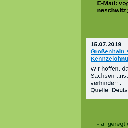
E-Mail:
vo
neschwitz
15.07.2019
Großenhain s
Kennzeichnun
Wir hoffen, d
Sachsen ansch
verhindern.
Quelle:
Deuts
- angeregt