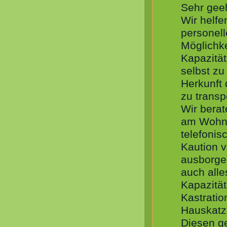
Sehr geeh
Wir helf
personell
Möglichke
Kapazitä
selbst z
Herkunft 
zu transp
Wir berat
am Wohno
telefonis
Kaution v
ausborge
auch all
Kapazität
Kastratio
Hauskatze
Diesen g