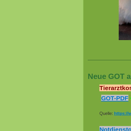
Neue GOT ab
Tierarztko
GOT-PDF
Quelle:
https://
Notdienstg