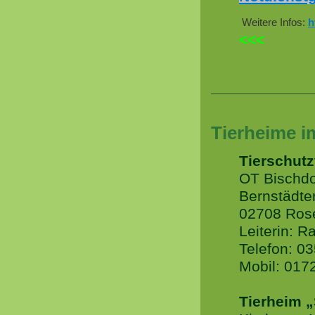
Weitere Infos:
h
<<<
Tierheime i
Tierschutz
OT Bischdo
Bernstädter
02708 Ros
Leiterin: 
Telefon: 0
Mobil: 017
Tierheim „