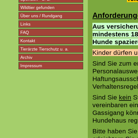
Wildtier gefunden
Anforderung
Über uns / Rundgang
Links
Aus versiche
FAQ
mindestens 18 
Kontakt
Hunde spazier
Tierärzte Tierschutz u. a.
Kinder dürfen 
Archiv
Sind Sie zum er
Impressum
Personalauswei
Haftungsaussch
Verhaltensrege
Sind Sie
kein
St
vereinbaren ei
Gassigang könn
Hundehaus regis
Bitte haben Sie