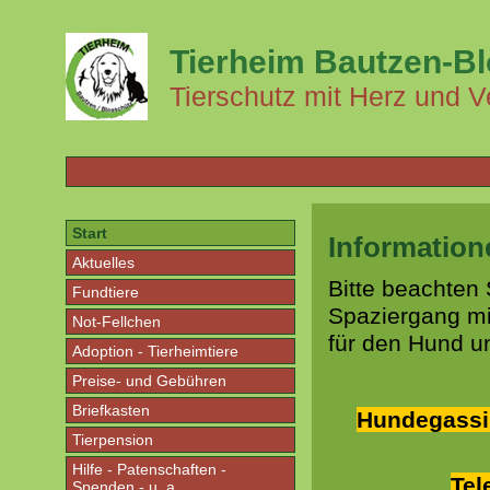
Tierheim Bautzen-B
Tierschutz mit Herz und V
Start
Information
Aktuelles
Bitte beachten 
Fundtiere
Spaziergang mi
Not-Fellchen
für den Hund un
Adoption - Tierheimtiere
Preise- und Gebühren
Briefkasten
Hundegassi 
Tierpension
Hilfe - Patenschaften -
Tel
Spenden - u. a.