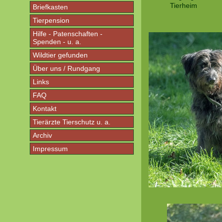
Tierheim
Briefkasten
Tierpension
Hilfe - Patenschaften -
Spenden - u. a.
Wildtier gefunden
Über uns / Rundgang
Links
FAQ
Kontakt
Tierärzte Tierschutz u. a.
Archiv
Impressum