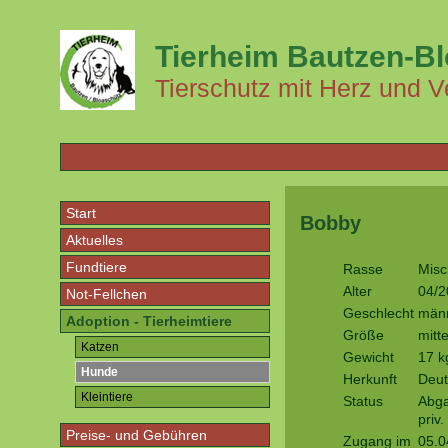
Tierheim Bautzen-B
Tierschutz mit Herz und V
Start
Bobby
Aktuelles
Fundtiere
Rasse
Misc
Alter
04/2
Not-Fellchen
Geschlecht
männ
Adoption - Tierheimtiere
Größe
mitt
Katzen
Gewicht
17 k
Hunde
Herkunft
Deut
Kleintiere
Status
Abga
priv.
Preise- und Gebühren
Zugang im
05.0