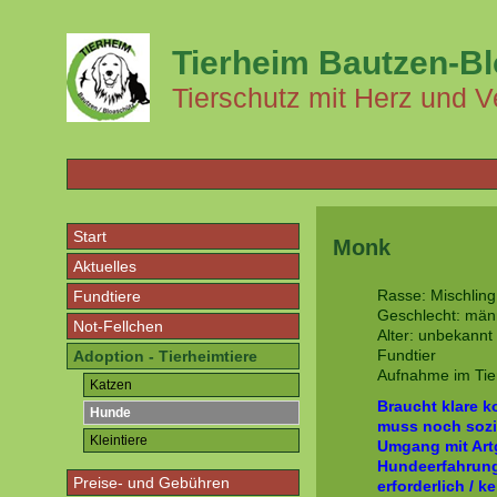
Tierheim Bautzen-B
Tierschutz mit Herz und V
Start
Monk
Aktuelles
Rasse: Mischling
Fundtiere
Geschlecht: männl
Not-Fellchen
Alter: unbekannt
Fundtier
Adoption - Tierheimtiere
Aufnahme im Tie
Katzen
Braucht klare 
Hunde
muss noch sozia
Kleintiere
Umgang mit Ar
Hundeerfahrun
Preise- und Gebühren
erforderlich / 