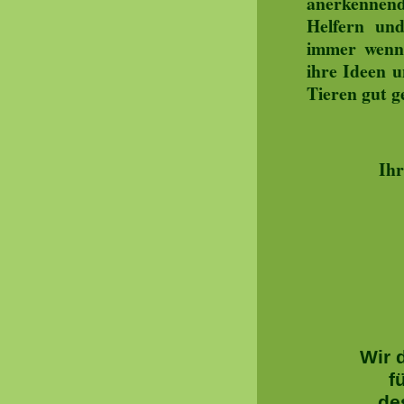
anerkenne
Helfern und
immer wenn 
ihre Ideen u
Tieren gut g
Ihr
Wir 
f
de