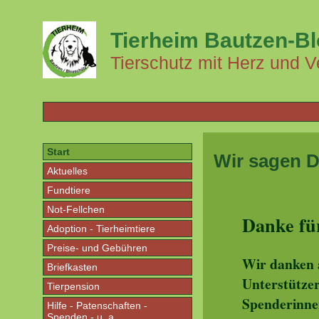
Tierheim Bautzen-B
Tierschutz mit Herz und V
Start
Wir sagen 
Aktuelles
Fundtiere
Not-Fellchen
Danke für
Adoption - Tierheimtiere
Preise- und Gebühren
Wir danken 
Briefkasten
Unterstützer
Tierpension
Spenderinne
Hilfe - Patenschaften -
Spenden - u. a.