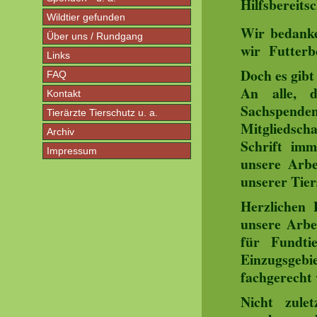
Hilfsbereitsc
Wildtier gefunden
Wir bedanke
Über uns / Rundgang
wir Futterb
Links
Doch es gib
FAQ
An alle, d
Kontakt
Sachspende
Tierärzte Tierschutz u. a.
Mitgliedsc
Archiv
Schrift im
Impressum
unsere Arbe
unserer Tier
Herzlichen
unsere Arbe
für Fundti
Einzugsgebi
fachgerecht 
Nicht zule