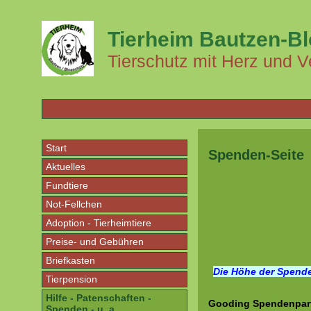
Tierheim Bautzen-B
Tierschutz mit Herz und V
Start
Spenden-Seite
Aktuelles
Fundtiere
Not-Fellchen
Adoption - Tierheimtiere
Preise- und Gebühren
Briefkasten
Die Höhe der Spende
Tierpension
Hilfe - Patenschaften -
Gooding Spendenpart
Spenden - u. a.