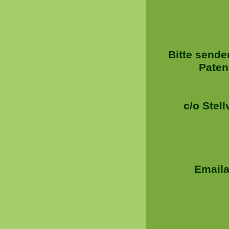
Bitte sende
Paten
c/o Stell
Emaila