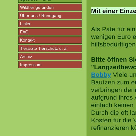
Wildtier gefunden
Mit einer Einz
Über uns / Rundgang
Links
Als Pate für ei
FAQ
wenigen Euro e
Kontakt
hilfsbedürftigen
Tierärzte Tierschutz u. a.
Archiv
Bitte öffnen S
Impressum
"Langzeitbew
Bobby
Viele u
Bautzen zum er
verbringen denn
aufgrund ihres 
einfach keinen 
Durch die oft l
Kosten für die 
refinanzieren 