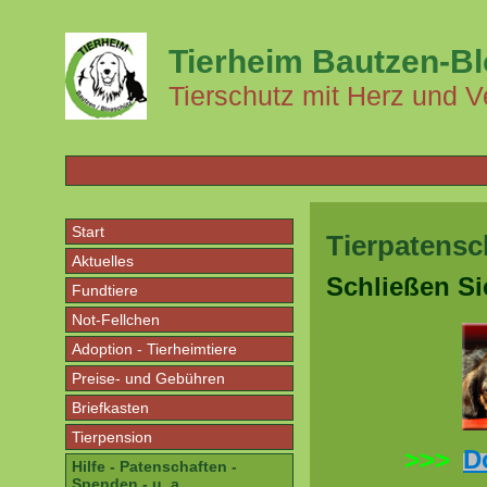
Tierheim Bautzen-B
Tierschutz mit Herz und V
Start
Tierpatensc
Aktuelles
Schließen Si
Fundtiere
Not-Fellchen
Adoption - Tierheimtiere
Preise- und Gebühren
Briefkasten
Tierpension
>>>
D
Hilfe - Patenschaften -
Spenden - u. a.