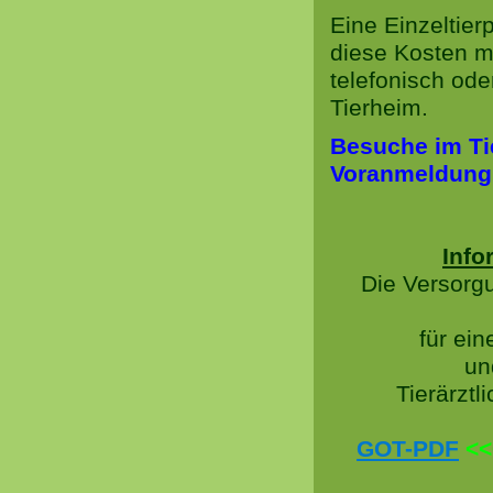
Eine Einzeltier
diese Kosten m
telefonisch od
Tierheim.
Besuche im Tie
Voranmeldun
Info
Die Versorg
für ei
un
Tierärztl
GOT-PDF
<<