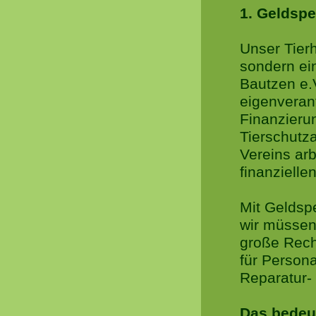
1. Geldsp
Unser Tier
sondern ei
Bautzen e.V
eigenverant
Finanzieru
Tierschutza
Vereins arb
finanziellen
Mit Geldsp
wir müssen
große Rech
für Persona
Reparatur-
Das bedeut