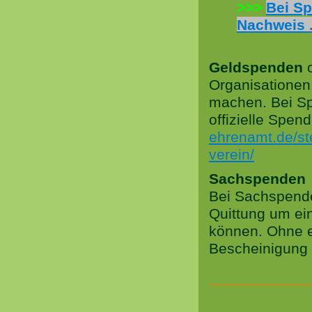
>>>
Bei Sp
Nachweis 
Geldspe
nden
o
Organisationen
machen. Bei Sp
offizielle Spen
ehrenamt.de/st
verein/
Sachspenden
Bei Sachspende
Quittung um ei
können. Ohne e
Bescheinigung 