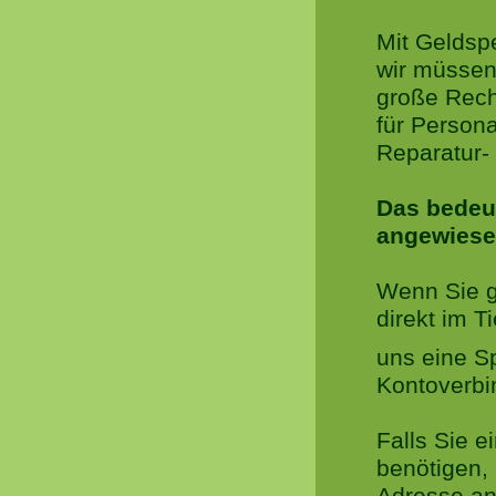
Mit Geldsp
wir müssen
große Rech
für Persona
Reparatur-
Das bedeut
angewiese
Wenn Sie g
direkt im T
uns eine S
Kontoverbi
Falls Sie 
benötigen,
Adresse an