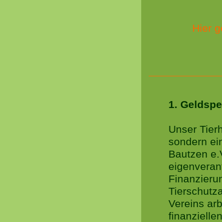
Hier 
1. Geldsp
Unser Tier
sondern ei
Bautzen e.V
eigenverant
Finanzieru
Tierschutza
Vereins arb
finanziellen