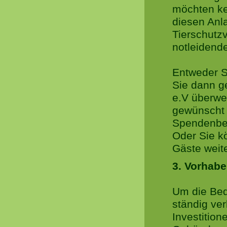
möchten ke
diesen Anl
Tierschutzv
notleidende
Entweder S
Sie dann g
e.V überwei
gewünscht u
Spendenbes
Oder Sie k
Gäste weit
3. Vorhab
Um die Bed
ständig ve
Investition