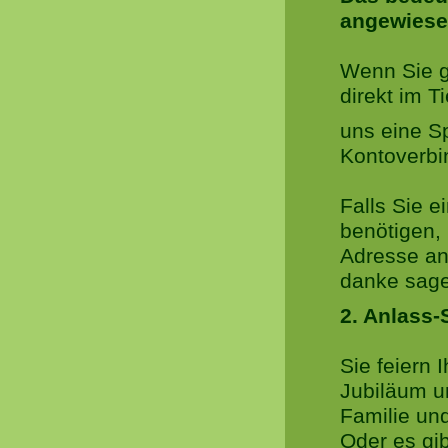
angewiese
Wenn Sie g
direkt im T
uns eine S
Kontoverbi
Falls Sie 
benötigen,
Adresse an
danke sag
2. Anlass
Sie feiern 
Jubiläum un
Familie un
Oder es gib