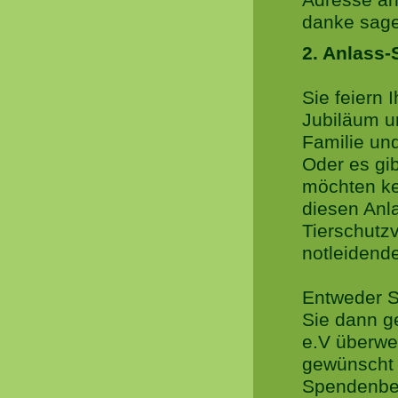
danke sag
2. Anlass
Sie feiern 
Jubiläum un
Familie un
Oder es gib
möchten ke
diesen Anl
Tierschutzv
notleidende
Entweder S
Sie dann g
e.V überwei
gewünscht u
Spendenbes