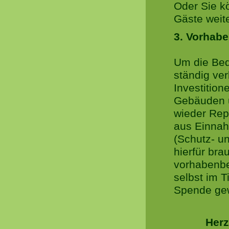
Oder Sie k
Gäste weit
3. Vorhab
Um die Bed
ständig ve
Investition
Gebäuden u
wieder Repa
aus Einnah
(Schutz- u
hierfür brau
vorhabenbe
selbst im 
Spende gew
Herz