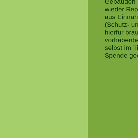
Gebäuden u
wieder Repa
aus Einnah
(Schutz- u
hierfür brau
vorhabenbe
selbst im 
Spende gew