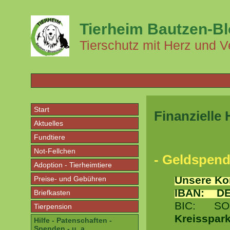
Tierheim Bautzen-B
Tierschutz mit Herz und V
Start
Finanzielle 
Aktuelles
Fundtiere
Not-Fellchen
- Geldspend
Adoption - Tierheimtiere
Unsere Ko
Preise- und Gebühren
IBAN: DE 
Briefkasten
BIC: SO
Tierpension
Kreisspar
Hilfe - Patenschaften -
Spenden - u. a.